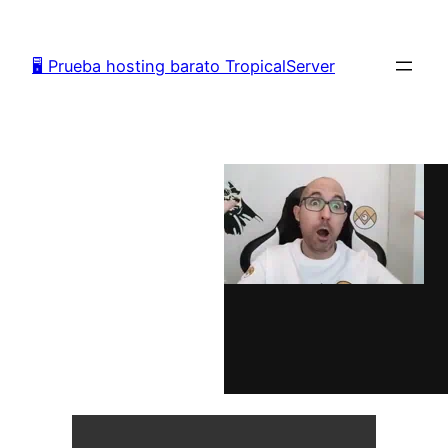
Saltar
al
🖥️ Prueba hosting barato TropicalServer
contenido